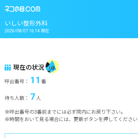
いしい整形外科
2026/08/07 16:14 現在
現在の状況
11
呼出番号：
番
7
待ち人数：
人
※呼出番号の3番前までには必ず院内にお戻り下さい。
※時間をおいて見る場合には、更新ボタンを押してください